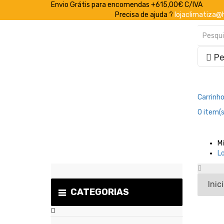
Envio Grátis para encomendas +615,00€ C/IVA
Precisa de ajuda ?
lojaclimatiza@
Pe
Carrinh
0
item(s
M
L
Inic
CATEGORIAS