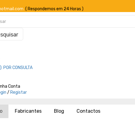
hotmail.com
( Respondemos em 24 Horas )
squisar
o
):
POR CONSULTA
inha Conta
ogin
/
Registar
io
Fabricantes
Blog
Contactos