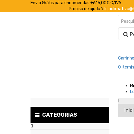
Envio Grátis para encomendas +615,00€ C/IVA
Precisa de ajuda ?
lojaclimatiza@
P
Carrinh
0
item(s
M
L
Inic
CATEGORIAS