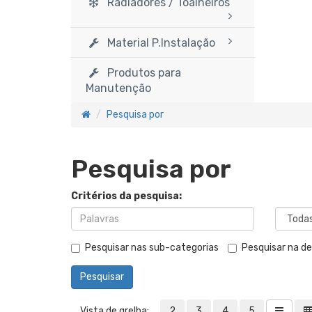
Radiadores / Toalheiros
Material P.Instalação
Produtos para
Manutenção
Pesquisa por
Pesquisa por
Critérios da pesquisa:
Pesquisar nas sub-categorias
Pesquisar na d
Vista de grelha:
2
3
4
5