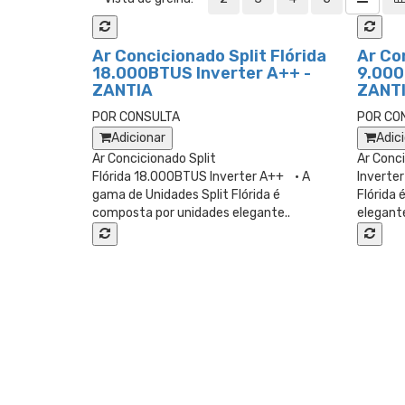
Ar Concicionado Split Flórida
Ar Co
18.000BTUS Inverter A++ -
9.000
ZANTIA
ZANT
POR CONSULTA
POR CO
Adicionar
Adic
Ar Concicionado Split
Ar Conci
Flórida 18.000BTUS Inverter A++ • A
Inverte
gama de Unidades Split Flórida é
Flórida
composta por unidades elegante..
elegante