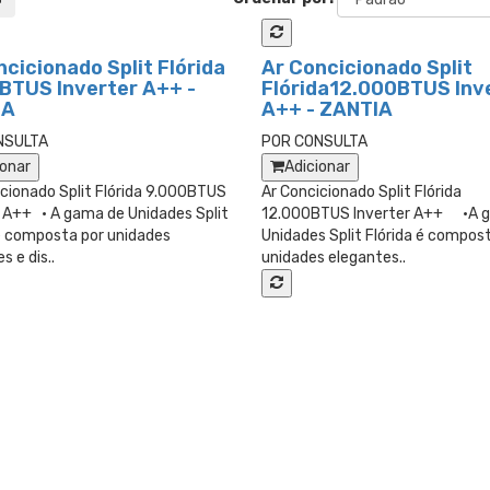
ncicionado Split Flórida
Ar Concicionado Split
BTUS Inverter A++ -
Flórida12.000BTUS Inv
IA
A++ - ZANTIA
NSULTA
POR CONSULTA
ionar
Adicionar
cionado Split Flórida 9.000BTUS
Ar Concicionado Split Flórida
r A++ • A gama de Unidades Split
12.000BTUS Inverter A++ •A 
 é composta por unidades
Unidades Split Flórida é compos
s e dis..
unidades elegantes..