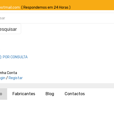
hotmail.com
( Respondemos em 24 Horas )
esquisar
o
):
POR CONSULTA
inha Conta
ogin
/
Registar
io
Fabricantes
Blog
Contactos