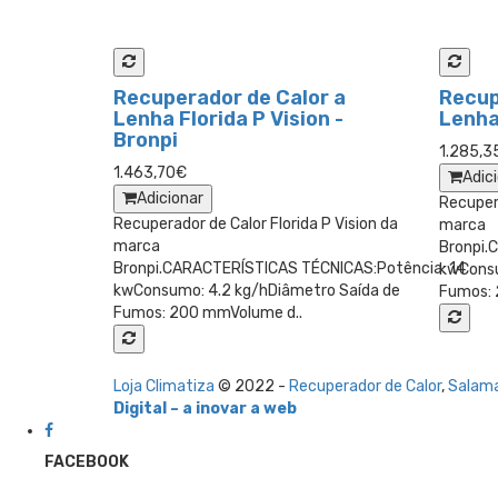
Recuperador de Calor a
Recup
Lenha Florida P Vision -
Lenha 
Bronpi
1.285,3
1.463,70€
Adic
Adicionar
Recupera
Recuperador de Calor Florida P Vision da
marca
marca
Bronpi.
Bronpi.CARACTERÍSTICAS TÉCNICAS:Potência: 14
kwConsu
kwConsumo: 4.2 kg/hDiâmetro Saída de
Fumos: 
Fumos: 200 mmVolume d..
Loja Climatiza
© 2022 -
Recuperador de Calor
,
Salam
Digital – a inovar a web
FACEBOOK