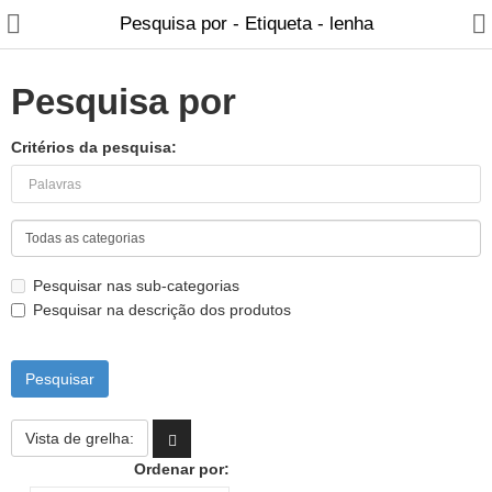
Pesquisa por - Etiqueta - lenha
Pesquisa por
Critérios da pesquisa:
Fabricantes
Blog
Pesquisar nas sub-categorias
Pesquisar na descrição dos produtos
Contactos
Recuperadores de calor
Salamandras
Vista de grelha:
Fogões a Lenha
Ordenar por: