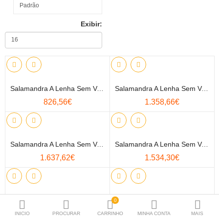
Lareiras
Exibir:
Caldeiras
Bombas de Calor
Termoacumuladores
Salamandra A Lenha Sem Ventilação Tuga - Metlor
Salamandra A Lenha Sem Ventilação X1 - Metlor
Painés Solares
826,56€
1.358,66€
VMC
Esquentadores
Salamandra A Lenha Sem Ventilação X1 Box - Metlor
Salamandra A Lenha Sem Ventilação X1 SP - Metlor
Radiadores / Toalheiros
1.637,62€
1.534,30€
Material P.Instalação
Produtos para Manutenção
Salamandra A Lenha Sydney - Panadero
Salamandra A Lenha Sem Ventilação D10 - Metlor
0
1.653,99€
1.028,03€
INICIO
PROCURAR
CARRINHO
MINHA CONTA
MAIS