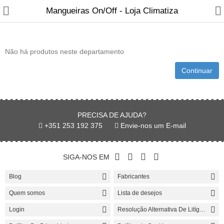
Mangueiras On/Off - Loja Climatiza
Não há produtos neste departamento
Continuar
Fabricantes
PRECISA DE AJUDA?
Blog
+351 253 192 375
Envie-nos um E-mail
Contactos
SIGA-NOS EM
Recuperadores de calor
Blog
Fabricantes
Salamandras
Quem somos
Lista de desejos
Login
Resolução Alternativa De Litígios
Fogões a Lenha