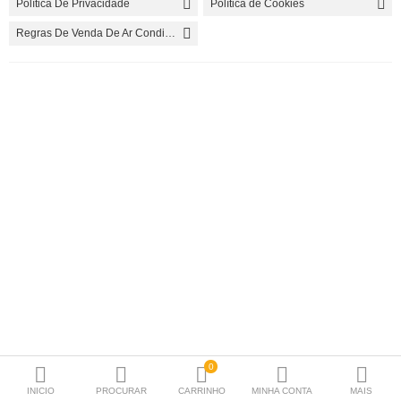
Política De Privacidade
Política de Cookies
Lareiras
Regras De Venda De Ar Condicionado
Caldeiras
Bombas de Calor
Termoacumuladores
Painés Solares
VMC
Esquentadores
Radiadores / Toalheiros
Material P.Instalação
Produtos para Manutenção
0
INICIO
PROCURAR
CARRINHO
MINHA CONTA
MAIS