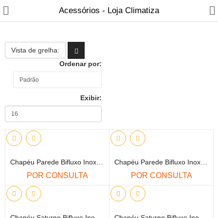
Acessórios - Loja Climatiza
Vista de grelha:
Ordenar por:
Exibir:
Fabricantes
Blog
Contactos
Chapéu Parede Bifluxo Inox 100-150 - Faber
Chapéu Parede Bifluxo Inox 130-200 - Faber
Recuperadores de calor
POR CONSULTA
POR CONSULTA
Salamandras
Fogões a Lenha
Chapéu Saturno Bifluxo Inox 100-150 - Faber
Chapéu Saturno Bifluxo Inox 130-200 - Faber