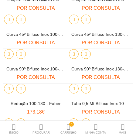
Lareiras
POR CONSULTA
POR CONSULTA
Caldeiras
Bombas de Calor
Curva 45º Bifluxo Inox 100-150 - Faber
Curva 45º Bifluxo Inox 130-200 - Faber
POR CONSULTA
POR CONSULTA
Termoacumuladores
Painés Solares
Curva 90º Bifluxo Inox 100-150 - Faber
Curva 90º Bifluxo Inox 130-200 - Faber
VMC
POR CONSULTA
POR CONSULTA
Esquentadores
Radiadores / Toalheiros
Redução 100-130 - Faber
Tubo 0,5 Mt Bifluxo Inox 100-150 - Faber
Material P.Instalação
173,18€
POR CONSULTA
Produtos para Manutenção
0
INICIO
PROCURAR
CARRINHO
MINHA CONTA
MAIS