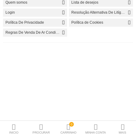
Quem somos
Lista de desejos
Lareiras
Login
Resolução Alternativa De Litígios
Caldeiras
Política De Privacidade
Política de Cookies
Bombas de Calor
Regras De Venda De Ar Condicionado
Termoacumuladores
Painés Solares
VMC
Esquentadores
Radiadores / Toalheiros
Material P.Instalação
Produtos para Manutenção
0
INICIO
PROCURAR
CARRINHO
MINHA CONTA
MAIS