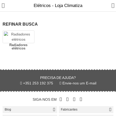
Elétricos - Loja Climatiza
REFINAR BUSCA
Radiadores
elétricos
Fabricantes
Blog
Contactos
PRECISA DE AJUDA?
+351 253 192 375
Envie-nos um E-mail
Recuperadores de calor
Salamandras
SIGA-NOS EM
Blog
Fabricantes
Fogões a Lenha