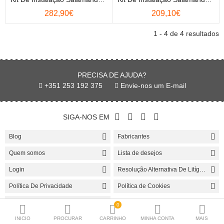
Lareiras
282,90€
209,10€
Caldeiras
1 - 4 de 4 resultados
Bombas de Calor
Termoacumuladores
PRECISA DE AJUDA?
+351 253 192 375
Envie-nos um E-mail
Painés Solares
VMC
SIGA-NOS EM
Esquentadores
Blog
Fabricantes
Quem somos
Lista de desejos
Radiadores / Toalheiros
Login
Resolução Alternativa De Litígios
Material P.Instalação
Política De Privacidade
Política de Cookies
Produtos para Manutenção
Regras De Venda De Ar Condicionado
0
INICIO
PROCURAR
CARRINHO
MINHA CONTA
MAIS