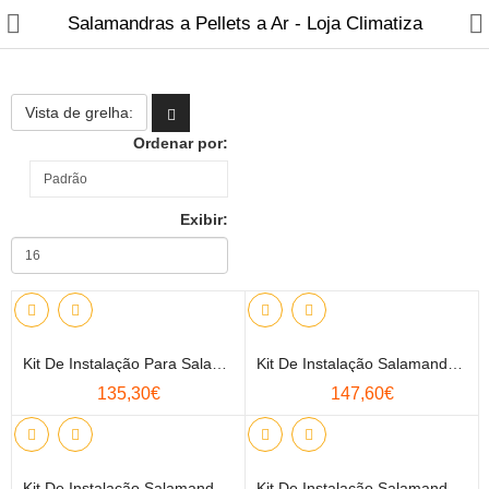
Salamandras a Pellets a Ar - Loja Climatiza
Vista de grelha:
Ordenar por:
Exibir:
Fabricantes
Blog
Contactos
Kit De Instalação Para Salamandras A Pellets - Tubo Em Inox
Kit De Instalação Salamandra A Pellets - Tubo Em Inox Pintado Preto
Recuperadores de calor
135,30€
147,60€
Salamandras
Fogões a Lenha
Kit De Instalação Salamandra A Pellets Pelo Exterior
Kit De Instalação Salamandra A Pellets Saída Para O Telhado Pelo Interior