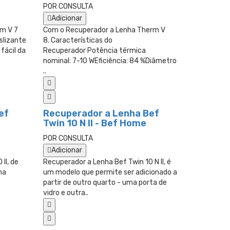
POR CONSULTA
Adicionar
rm V 7
Com o Recuperador a Lenha Therm V
slizante
8. Características do
fácil da
Recuperador Potência térmica
nominal: 7-10 WEficiência: 84 %Diâmetro
..
ef
Recuperador a Lenha Bef
Twin 10 N II - Bef Home
POR CONSULTA
Adicionar
II, de
Recuperador a Lenha Bef Twin 10 N II, é
ma
um modelo que permite ser adicionado a
partir de outro quarto - uma porta de
vidro e outra..