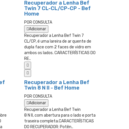
Recuperador a Lenha Bef
Twin 7 CL-CL/CP-CP - Bef
Home
POR CONSULTA
Adicionar
Recuperador a Lenha Bef Twin 7
CL/CP, é uma lareira de ar quente de
dupla face com 2 faces de vidro em
ambos os lados. CARACTERÍSTICAS DO
RE..
ef
Recuperador a Lenha Bef
Twin 8 N II - Bef Home
POR CONSULTA
Adicionar
Recuperador a Lenha Bef Twin
abre
8 N II, com abertura para o lado e porta
O
traseira completa.CARACTERÍSTICAS
ca
DO RECUPERADOR: Potên..