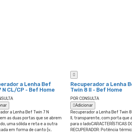
erador a Lenha Bef
Recuperador a Lenha B
7 N CL/CP - Bef Home
Twin 8 II - Bef Home
NSULTA
POR CONSULTA
onar
Adicionar
ador a Lenha Bef Twin 7 N
Recuperador a Lenha Bef Twin 8
tem as duas portas que se abrem
II, transparente, com porta que 
ado, uma sólida e reta e a outra
para o ladoCARACTERÍSTICAS D
çada em forma de canto (v..
RECUPERADOR: Potência térmi