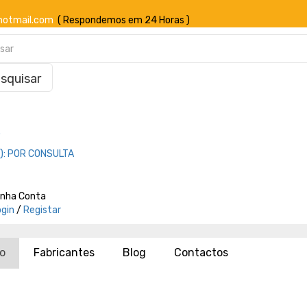
hotmail.com
( Respondemos em 24 Horas )
squisar
o
):
POR CONSULTA
inha Conta
ogin
/
Registar
io
Fabricantes
Blog
Contactos