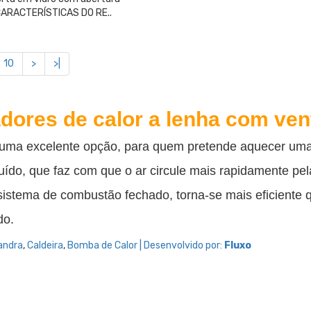
.CARACTERÍSTICAS DO RE..
10
>
>|
ores de calor a lenha com vent
 uma excelente opção, para quem pretende aquecer uma
ído, que faz com que o ar circule mais rapidamente pela
sistema de combustão fechado, torna-se mais eficiente qu
do.
andra
,
Caldeira
,
Bomba de Calor | Desenvolvido por:
Fluxo