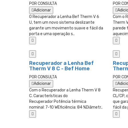
POR CONSULTA
POR CO
Adicionar
Adici
O Recuperador a Lenha Bef Therm V 6
Com o R
U, tem um novo sistema deslizante
Therm V 
garante um movimento suave e fácil da
parede 
porta e uma operação s..
aquecim
Recuperador a Lenha Bef
Recup
Therm V 8 C - Bef Home
Therm
POR CONSULTA
POR CO
Adicionar
Adici
Com o Recuperador a Lenha Therm V 8
Recuper
C. Características do
CL/CP, 
Recuperador Potência térmica
que gar
nominal: 7-10 WEficiência: 84 %Diâmetr..
fácil da