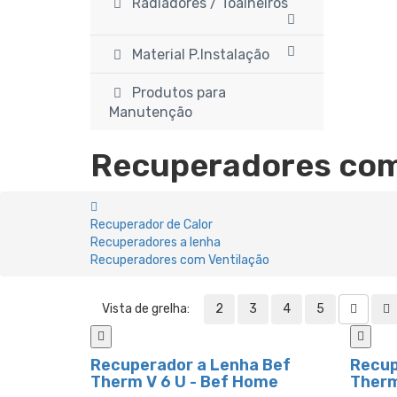
Radiadores / Toalheiros
Material P.Instalação
Produtos para
Manutenção
Recuperadores com
Recuperador de Calor
Recuperadores a lenha
Recuperadores com Ventilação
Vista de grelha:
2
3
4
5
Recuperador a Lenha Bef
Recup
Therm V 6 U - Bef Home
Therm