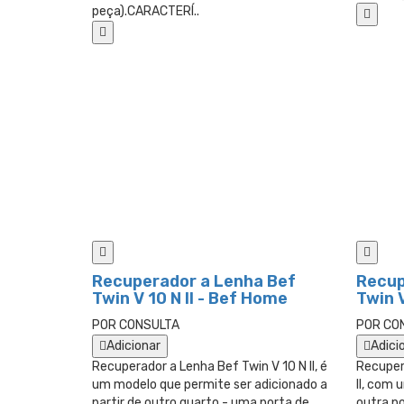
peça).CARACTERÍ..
Recuperador a Lenha Bef
Recup
Twin V 10 N II - Bef Home
Twin V
POR CONSULTA
POR CO
Adicionar
Adici
Recuperador a Lenha Bef Twin V 10 N II, é
Recuper
um modelo que permite ser adicionado a
II, com 
partir de outro quarto - uma porta de
outra p