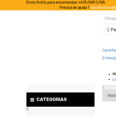
Envio Grátis para encomendas +615,00€ C/IVA
Precisa de ajuda ?
lojaclimatiza@
Pe
Carrinh
0
item(s
M
L
Inic
CATEGORIAS