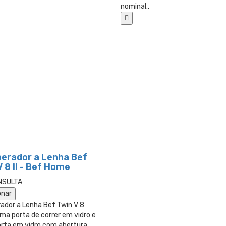
nominal..
erador a Lenha Bef
 8 II - Bef Home
NSULTA
onar
ador a Lenha Bef Twin V 8
uma porta de correr em vidro e
orta em vidro com abertura