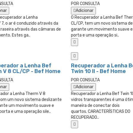
NSULTA
POR CONSULTA
onar
Adicionar
ecuperador a Lenha
O Recuperador a Lenha Bef The
7, o ar é conduzido através da
CL/CP, tem um novo sistema de
traseira através das câmaras de
garante um movimento suave e 
ento. Estes ga..
porta e uma operação si..
erador a Lenha Bef
Recuperador a Lenha B
 V 8 CL/CP - Bef Home
Twin 10 II - Bef Home
NSULTA
POR CONSULTA
onar
Adicionar
ador a Lenha Therm V 8
Recuperador a Lenha Bef Twin 10 
com um novo sistema deslizante
vidros transparentes é uma óti
ante um movimento suave e
maneira de conectar dois
 porta e uma operação sile..
quartos. CARACTERÍSTICAS DO
RECUPERADO..