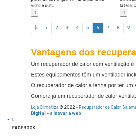
vidro e out..
lateral
|<
<
2
3
4
5
6
7
8
9
Vantagens dos recuperad
Um recuperador de calor com ventilação é
Estes equipamentos têm um ventilador inclu
O recuperador de calor a lenha por ter um 
Compre já um recuperador de calor ventila
Loja Climatiza
© 2022 -
Recuperador de Calor
,
Salam
Digital – a inovar a web
FACEBOOK