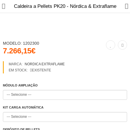
Caldeira a Pellets PK20 - Nórdica & Extraflame
MODELO:
1202300
7.266,15€
Fabricantes
MARCA:
NORDICA EXTRAFLAME
EM STOCK:
EXISTENTE
Blog
Contactos
MÓDULO AMPLIAÇÃO
Recuperadores de calor
KIT CARGA AUTOMÁTICA
Salamandras
Fogões a Lenha
DEPÓSITO DE PELLETS