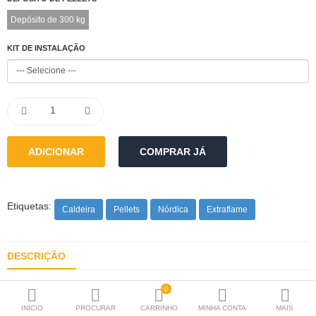
Lareiras
Depósito de 300 kg
Caldeiras
KIT DE INSTALAÇÃO
Bombas de Calor
Termoacumuladores
Painés Solares
VMC
Esquentadores
Etiquetas:
Caldeira
Pellets
Nórdica
Extraflame
Radiadores / Toalheiros
Material P.Instalação
DESCRIÇÃO
Produtos para Manutenção
Descrição Do Produto
0
INICIO
PROCURAR
CARRINHO
MINHA CONTA
MAIS