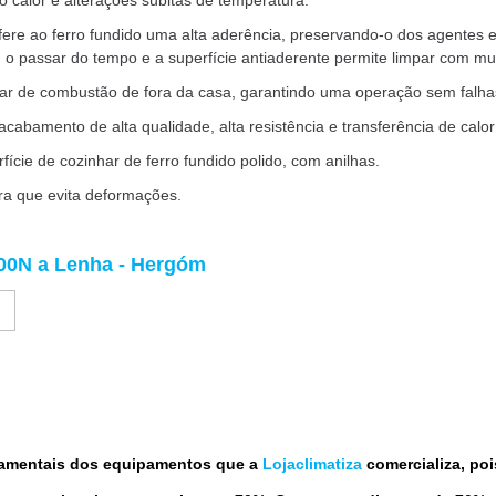
o calor e alterações súbitas de temperatura.
re ao ferro fundido uma alta aderência, preservando-o dos agentes 
o passar do tempo e a superfície antiaderente permite limpar com muit
 o ar de combustão de fora da casa, garantindo uma operação sem falh
abamento de alta qualidade, alta resistência e transferência de calor 
fície de cozinhar de ferro fundido polido, com anilhas.
ra que evita deformações.
00N
a Lenha
-
Hergóm
amentais dos equipamentos que a
Lojaclimatiza
comercializa, po