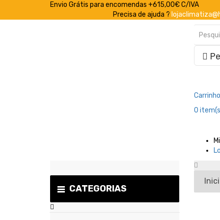
Envio Grátis para encomendas +615,00€ C/IVA
Precisa de ajuda ?
lojaclimatiza@
Pe
Carrinh
0
item(s
M
L
Inic
CATEGORIAS