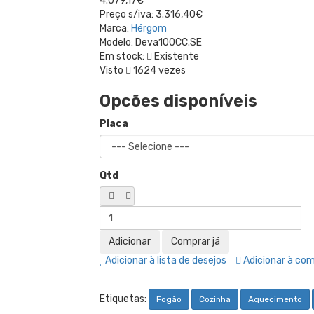
4.079,17€
Preço s/iva:
3.316,40€
Marca:
Hérgom
Modelo:
Deva100CC.SE
Em stock:
Existente
Visto
1624 vezes
Opcões disponíveis
Placa
Qtd
Adicionar à lista de desejos
Adicionar à co
Etiquetas:
Fogão
Cozinha
Aquecimento