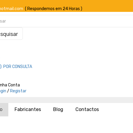
hotmail.com
( Respondemos em 24 Horas )
squisar
o
):
POR CONSULTA
inha Conta
ogin
/
Registar
io
Fabricantes
Blog
Contactos